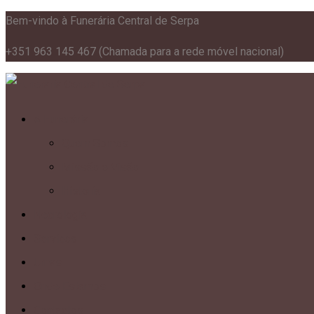
Bem-vindo à Funerária Central de Serpa
+351 963 145 467
(Chamada para a rede móvel nacional)
A Funerária
Quem Somos
Missão e Visão
Historia
Necrologia
Serviços
Urnas
Onde Estamos
Contactos