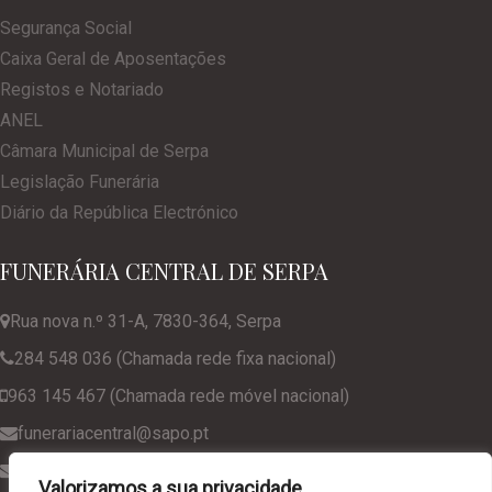
Segurança Social
Caixa Geral de Aposentações
Registos e Notariado
ANEL
Câmara Municipal de Serpa
Legislação Funerária
Diário da República Electrónico
FUNERÁRIA CENTRAL DE SERPA
Rua nova n.º 31-A, 7830-364, Serpa
284 548 036 (Chamada rede fixa nacional)
963 145 467 (Chamada rede móvel nacional)
funerariacentral@sapo.pt
geral@funerariacentralserpa.com
Valorizamos a sua privacidade.