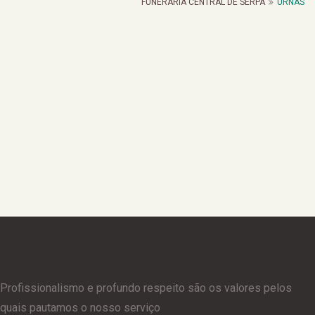
FUNERARIA CENTRAL DE SERPA
URNAS
Urna moldada em mogno luxo
Urna moldada em mogno
Urna moldada simples
Urna moldada luxo
Urna moldada luxo de cor preta
Urna moldada choupo simples
Urna Lisa Choupo
Urna n.º 10 em Pinho
Profissionalismo e profundo respeito são os valores pelos
quais pautamos o nosso serviço