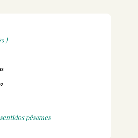
5 )
ras
ço
 sentidos pêsames