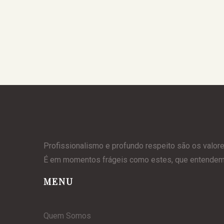
Profissionalismo e profundo respeito são os valor
É em momentos frágeis como estes, que entendemos
MENU
Quem Somos