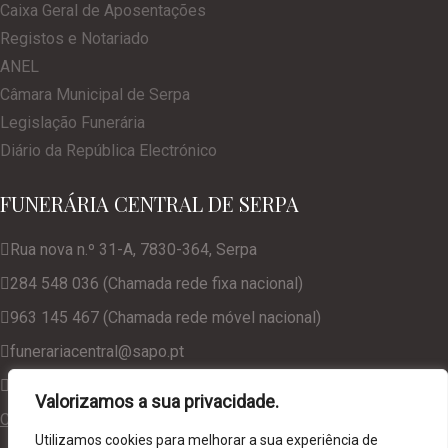
Caixa Geral de Aposentações
Registos e Notariado
ANEL
Câmara Municipal de Serpa
Legislação Funerária
Diário da República Electrónico
FUNERÁRIA CENTRAL DE SERPA
Rua nova n.º 31-A, 7830-364, Serpa
284 548 036 (Chamada rede fixa nacional)
963 145 467 (Chamada rede móvel nacional)
funerariacentral@sapo.pt
geral@funerariacentralserpa.com
Valorizamos a sua privacidade.
Consulte a nossa Política de Privacidade
Utilizamos cookies para melhorar a sua experiência de