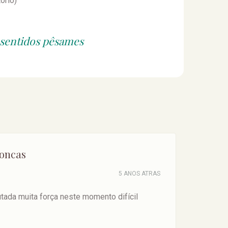
ório)
 sentidos pêsames
oncas
5 ANOS ATRAS
utada muita força neste momento difícil