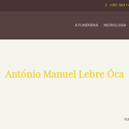
+351 963 1
A FUNERÁRIA
NECROLOGIA
António Manuel Lebre Óca
FU