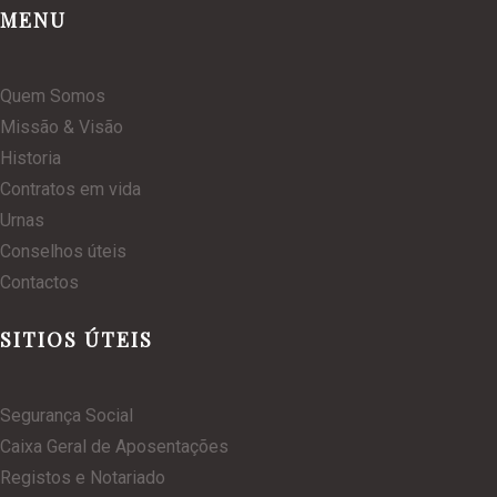
MENU
Quem Somos
Missão & Visão
Historia
Contratos em vida
Urnas
Conselhos úteis
Contactos
SITIOS ÚTEIS
Segurança Social
Caixa Geral de Aposentações
Registos e Notariado