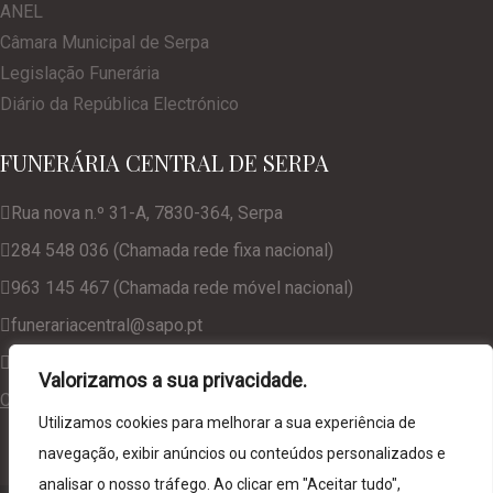
ANEL
Câmara Municipal de Serpa
Legislação Funerária
Diário da República Electrónico
FUNERÁRIA CENTRAL DE SERPA
Rua nova n.º 31-A, 7830-364, Serpa
284 548 036 (Chamada rede fixa nacional)
963 145 467 (Chamada rede móvel nacional)
funerariacentral@sapo.pt
geral@funerariacentralserpa.com
Valorizamos a sua privacidade.
Consulte a nossa Política de Privacidade
Utilizamos cookies para melhorar a sua experiência de
navegação, exibir anúncios ou conteúdos personalizados e
analisar o nosso tráfego. Ao clicar em "Aceitar tudo",