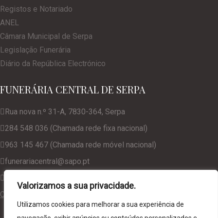
Registos e Notariado
ANEL
Câmara Municipal de Serpa
Legislação Funerária
Diário da República Electrónico
FUNERÁRIA CENTRAL DE SERPA
Rua nova n.º 31-A, 7830-364, Serpa
284 548 036 (Chamada rede fixa nacional)
963 145 467 (Chamada rede móvel nacional)
funerariacentral@sapo.pt
geral@funerariacentralserpa.com
Valorizamos a sua privacidade.
Consulte a nossa Política de Privacidade
Utilizamos cookies para melhorar a sua experiência de