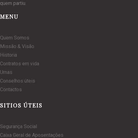
quem partiu.
MENU
Quem Somos
Missão & Visão
Historia
Contratos em vida
Urnas
Conselhos úteis
Contactos
SITIOS ÚTEIS
Segurança Social
Caixa Geral de Aposentações