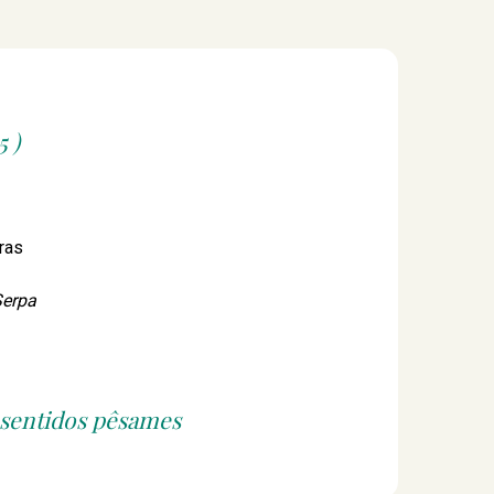
 )
oras
Serpa
 sentidos pêsames