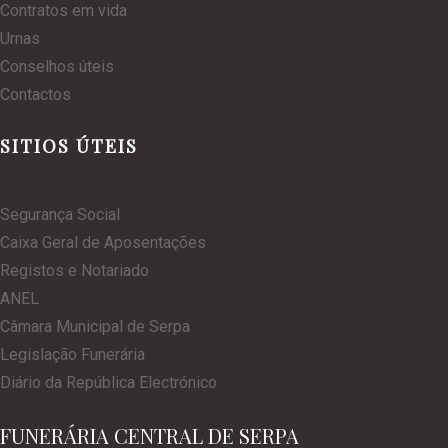
Contratos em vida
Urnas
Conselhos úteis
Contactos
SITIOS ÚTEIS
Segurança Social
Caixa Geral de Aposentações
Registos e Notariado
ANEL
Câmara Municipal de Serpa
Legislação Funerária
Diário da República Electrónico
FUNERÁRIA CENTRAL DE SERPA