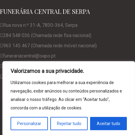
FUNERÁRIA CENTRAL DE SERPA
Rua nova n.º 31-A, 7830-364, Serpa
284 548 036 (Chamada rede fixa nacional)
963 145 467 (Chamada rede móvel nacional)
funerariacentral@sapo.pt
geral@funerariacentralserpa.com
Valorizamos a sua privacidade.
Consulte a nossa Política de Privacidade
Utilizamos cookies para melhorar a sua experiência de
navegação, exibir anúncios ou conteúdos personalizados e
analisar o nosso tráfego. Ao clicar em "Aceitar tudo",
© 2024. Funerária Central de Serpa, desenvolvido por
NCC
concorda com a utilização de cookies.
Web Solutions
Personalizar
Rejeitar tudo
Aceitar tudo