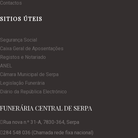
Contactos
SITIOS ÚTEIS
Segurança Social
Caixa Geral de Aposentações
Registos e Notariado
ANEL
Câmara Municipal de Serpa
Legislação Funerária
Diário da República Electrónico
FUNERÁRIA CENTRAL DE SERPA
Rua nova n.º 31-A, 7830-364, Serpa
284 548 036 (Chamada rede fixa nacional)