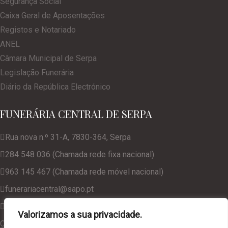
Segurança Social
Caixa Geral de Aposentações
Registos e Notariado
ANEL
Câmara Municipal de Serpa
Legislação Funerária
Diário da República Electrónico
FUNERÁRIA CENTRAL DE SERPA
Rua nova n.º 31-A, 7830-364, Serpa
284 548 036 (Chamada rede fixa nacional)
963 145 467 (Chamada rede móvel nacional)
funerariacentral@sapo.pt
geral@funerariacentralserpa.com
Valorizamos a sua privacidade.
Consulte a nossa Política de Privacidade