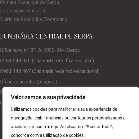
Câmara Municipal de Serpa
Legislação Funerária
Diário da República Electrónico
FUNERÁRIA CENTRAL DE SERPA
Rua nova n.º 31-A, 7830-364, Serpa
284 548 036 (Chamada rede fixa nacional)
963 145 467 (Chamada rede móvel nacional)
funerariacentral@sapo.pt
geral@funerariacentralserpa.com
Valorizamos a sua privacidade.
Consulte a nossa Política de Privacidade
Utilizamos cookies para melhorar a sua experiência de
navegação, exibir anúncios ou conteúdos personalizados e
analisar o nosso tráfego. Ao clicar em "Aceitar tudo",
© 2024. Funerária Central de Serpa, desenvolvido por
NCC
concorda com a utilização de cookies.