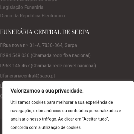
Legislação Funerária
Diário da República Electrónico
FUNERÁRIA CENTRAL DE SERPA
Rua nova n.º 31-A, 7830-364, Serpa
284 548 036 (Chamada rede fixa nacional)
963 145 467 (Chamada rede móvel nacional)
funerariacentral@sapo.pt
geral@funerariacentralserpa.com
Valorizamos a sua privacidade.
Consulte a nossa Política de Privacidade
Utilizamos cookies para melhorar a sua experiência de
navegação, exibir anúncios ou conteúdos personalizados e
analisar o nosso tráfego. Ao clicar em "Aceitar tudo",
© 2024. Funerária Central de Serpa, desenvolvido por
NCC
concorda com a utilização de cookies.