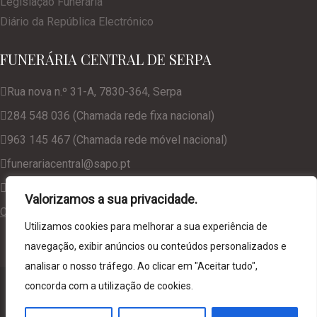
Legislação Funerária
Diário da República Electrónico
FUNERÁRIA CENTRAL DE SERPA
Rua nova n.º 31-A, 7830-364, Serpa
284 548 036 (Chamada rede fixa nacional)
963 145 467 (Chamada rede móvel nacional)
funerariacentral@sapo.pt
geral@funerariacentralserpa.com
Valorizamos a sua privacidade.
Consulte a nossa Política de Privacidade
Utilizamos cookies para melhorar a sua experiência de
navegação, exibir anúncios ou conteúdos personalizados e
analisar o nosso tráfego. Ao clicar em "Aceitar tudo",
© 2024. Funerária Central de Serpa, desenvolvido por
NCC
concorda com a utilização de cookies.
Web Solutions