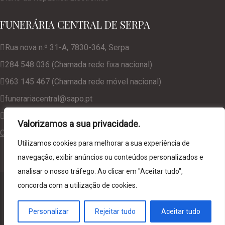
FUNERÁRIA CENTRAL DE SERPA
Rua nova n.º 31-A, 7830-364, Serpa
284 548 036 (Chamada rede fixa nacional)
963 145 467 (Chamada rede móvel nacional)
funerariacentral@sapo.pt
geral@funerariacentralserpa.com
Valorizamos a sua privacidade.
Consulte a nossa Política de Privacidade
Utilizamos cookies para melhorar a sua experiência de
navegação, exibir anúncios ou conteúdos personalizados e
analisar o nosso tráfego. Ao clicar em "Aceitar tudo",
© 2024. Funerária Central de Serpa, desenvolvido por
NCC
concorda com a utilização de cookies.
Web Solutions
Personalizar
Rejeitar tudo
Aceitar tudo