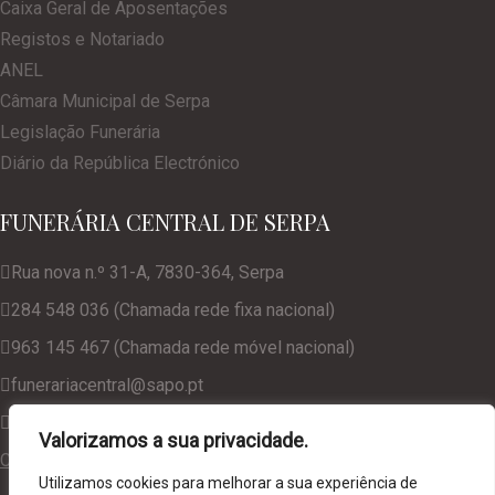
Caixa Geral de Aposentações
Registos e Notariado
ANEL
Câmara Municipal de Serpa
Legislação Funerária
Diário da República Electrónico
FUNERÁRIA CENTRAL DE SERPA
Rua nova n.º 31-A, 7830-364, Serpa
284 548 036 (Chamada rede fixa nacional)
963 145 467 (Chamada rede móvel nacional)
funerariacentral@sapo.pt
geral@funerariacentralserpa.com
Valorizamos a sua privacidade.
Consulte a nossa Política de Privacidade
Utilizamos cookies para melhorar a sua experiência de