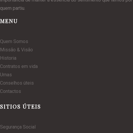
quem partiu.
MENU
Quem Somos
Missão & Visão
Historia
Contratos em vida
Urnas
Conselhos úteis
Contactos
SITIOS ÚTEIS
Segurança Social