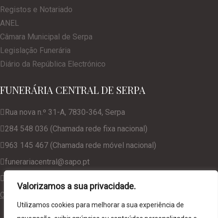
Registos e Notariado
ANEL
Câmara Municipal de Serpa
Legislação Funerária
Diário da República Electrónico
FUNERÁRIA CENTRAL DE SERPA
Rua nova n.º 31-A, 7830-364, Serpa
284 548 036 (Chamada rede fixa nacional)
963 145 467 (Chamada rede móvel nacional)
funerariacentral@sapo.pt
geral@funerariacentralserpa.com
Valorizamos a sua privacidade.
Consulte a nossa Política de Privacidade
Utilizamos cookies para melhorar a sua experiência de