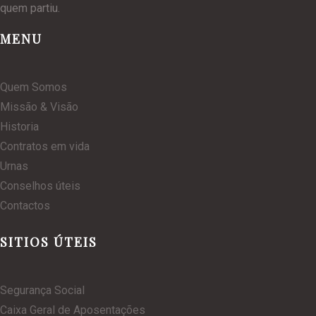
quem partiu.
MENU
Quem Somos
Missão & Visão
Historia
Contratos em vida
Urnas
Conselhos úteis
Contactos
SITIOS ÚTEIS
Segurança Social
Caixa Geral de Aposentações