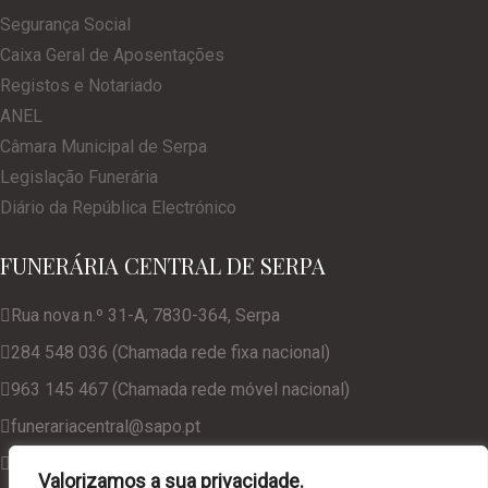
Segurança Social
Caixa Geral de Aposentações
Registos e Notariado
ANEL
Câmara Municipal de Serpa
Legislação Funerária
Diário da República Electrónico
FUNERÁRIA CENTRAL DE SERPA
Rua nova n.º 31-A, 7830-364, Serpa
284 548 036 (Chamada rede fixa nacional)
963 145 467 (Chamada rede móvel nacional)
funerariacentral@sapo.pt
geral@funerariacentralserpa.com
Valorizamos a sua privacidade.