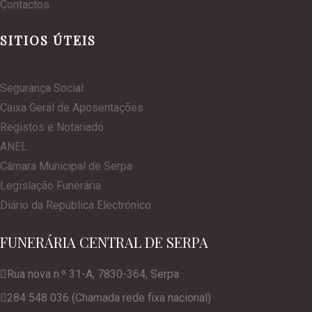
Contactos
SITIOS ÚTEIS
Segurança Social
Caixa Geral de Aposentações
Registos e Notariado
ANEL
Câmara Municipal de Serpa
Legislação Funerária
Diário da República Electrónico
FUNERÁRIA CENTRAL DE SERPA
Rua nova n.º 31-A, 7830-364, Serpa
284 548 036 (Chamada rede fixa nacional)