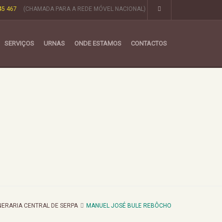
45 467
(CHAMADA PARA A REDE MÓVEL NACIONAL)
SERVIÇOS
URNAS
ONDE ESTAMOS
CONTACTOS
NERARIA CENTRAL DE SERPA
MANUEL JOSÉ BULE REBÔCHO