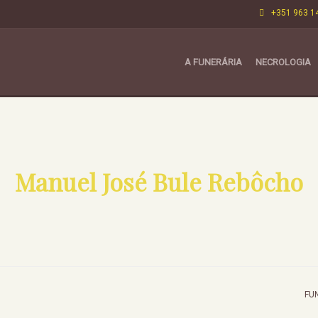
+351 963 1
A FUNERÁRIA
NECROLOGIA
Manuel José Bule Rebôcho
FU