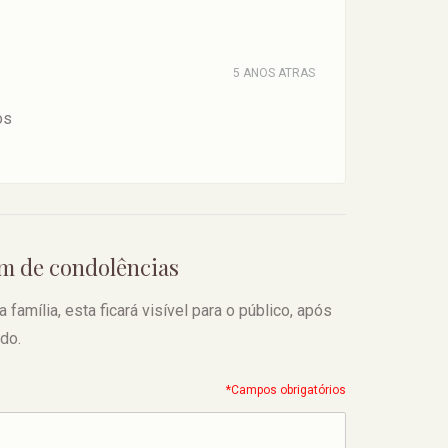
5 ANOS ATRAS
os
em de condolências
amília, esta ficará visível para o público, após
do.
*Campos obrigatórios