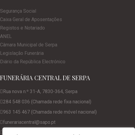
Segurança Social
Caixa Geral de Aposentações
Registos e Notariado
ANEL
Câmara Municipal de Serpa
Legislação Funerária
Diário da República Electrónico
FUNERÁRIA CENTRAL DE SERPA
Rua nova n.º 31-A, 7830-364, Serpa
284 548 036 (Chamada rede fixa nacional)
963 145 467 (Chamada rede móvel nacional)
funerariacentral@sapo.pt
geral@funerariacentralserpa.com