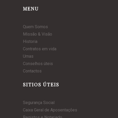
MENU
Quem Somos
Missão & Visão
Historia
Contratos em vida
Urnas
Conselhos úteis
Contactos
SITIOS ÚTEIS
Segurança Social
Caixa Geral de Aposentações
Registos e Notariado