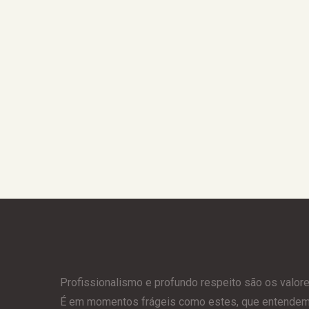
Profissionalismo e profundo respeito são os valor
É em momentos frágeis como estes, que entendemos