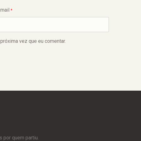
-mail
*
 próxima vez que eu comentar.
 por quem partiu.