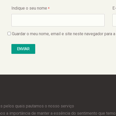
Indique o seu nome
E
*
Guardar o meu nome, email e site neste navegador para a
es pelos quais pautamos o nosso serviço
 a importância de manter a essência do sentimento que temos