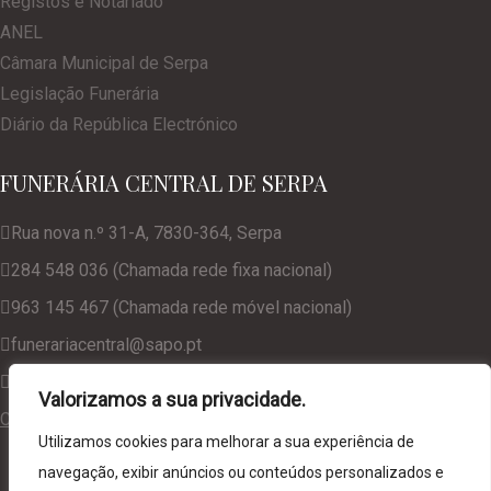
Registos e Notariado
ANEL
Câmara Municipal de Serpa
Legislação Funerária
Diário da República Electrónico
FUNERÁRIA CENTRAL DE SERPA
Rua nova n.º 31-A, 7830-364, Serpa
284 548 036 (Chamada rede fixa nacional)
963 145 467 (Chamada rede móvel nacional)
funerariacentral@sapo.pt
geral@funerariacentralserpa.com
Valorizamos a sua privacidade.
Consulte a nossa Política de Privacidade
Utilizamos cookies para melhorar a sua experiência de
navegação, exibir anúncios ou conteúdos personalizados e