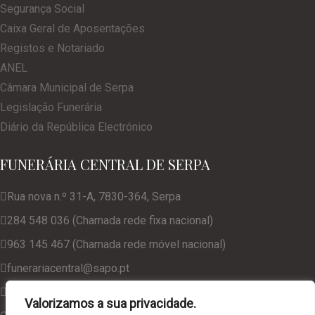
Segurança Social
Caixa Geral de Aposentações
Registos e Notariado
ANEL
Câmara Municipal de Serpa
Legislação Funerária
Diário da República Electrónico
FUNERÁRIA CENTRAL DE SERPA
Rua nova n.º 31-A, 7830-364, Serpa
284 548 036 (Chamada rede fixa nacional)
963 145 467 (Chamada rede móvel nacional)
funerariacentral@sapo.pt
geral@funerariacentralserpa.com
Valorizamos a sua privacidade.