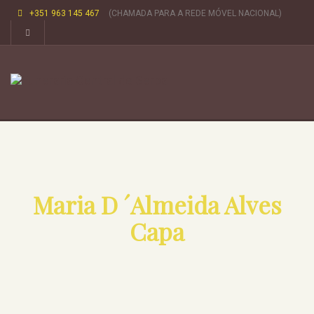
+351 963 145 467
(CHAMADA PARA A REDE MÓVEL NACIONAL)
Maria D ´Almeida Alves
Capa