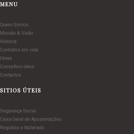
MENU
Quem Somos
Missão & Visão
Historia
Contratos em vida
Urnas
Conselhos úteis
Contactos
SITIOS ÚTEIS
Segurança Social
Caixa Geral de Aposentações
Registos e Notariado