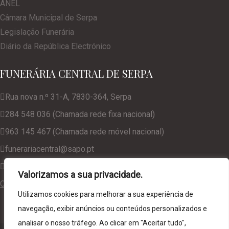
ANEL
Câmara Municipal de Serpa
Legislação Funerária
Diário da República Electrónico
FUNERÁRIA CENTRAL DE SERPA
Rua nova n.º 31-A, 7830-364, Serpa
284 548 036 (Chamada rede fixa nacional)
963 145 467 (Chamada rede móvel nacional)
funerariacentral@sapo.pt
geral@funerariacentralserpa.com
Valorizamos a sua privacidade.
Consulte a nossa Política de Privacidade
Utilizamos cookies para melhorar a sua experiência de
navegação, exibir anúncios ou conteúdos personalizados e
analisar o nosso tráfego. Ao clicar em "Aceitar tudo",