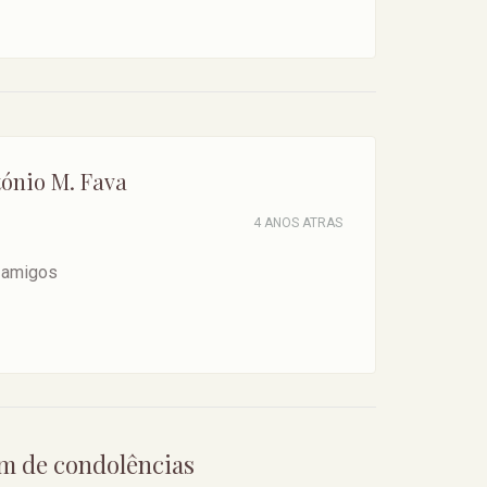
tónio M. Fava
4 ANOS ATRAS
 amigos
em de condolências