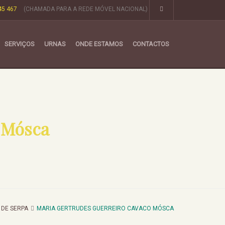
45 467
(CHAMADA PARA A REDE MÓVEL NACIONAL)
SERVIÇOS
URNAS
ONDE ESTAMOS
CONTACTOS
 Mósca
 DE SERPA
MARIA GERTRUDES GUERREIRO CAVACO MÓSCA