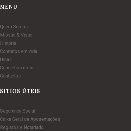
MENU
Quem Somos
Missão & Visão
Historia
Contratos em vida
Urnas
Conselhos úteis
Contactos
SITIOS ÚTEIS
Segurança Social
Caixa Geral de Aposentações
Registos e Notariado