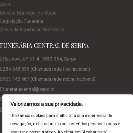
ANEL
Câmara Municipal de Serpa
Legislação Funerária
Diário da República Electrónico
FUNERÁRIA CENTRAL DE SERPA
Rua nova n.º 31-A, 7830-364, Serpa
284 548 036 (Chamada rede fixa nacional)
963 145 467 (Chamada rede móvel nacional)
funerariacentral@sapo.pt
geral@funerariacentralserpa.com
Valorizamos a sua privacidade.
Consulte a nossa Política de Privacidade
Utilizamos cookies para melhorar a sua experiência de
navegação, exibir anúncios ou conteúdos personalizados e
analisar o nosso tráfego. Ao clicar em "Aceitar tudo",