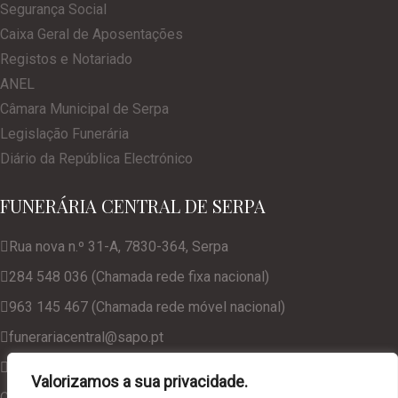
Segurança Social
Caixa Geral de Aposentações
Registos e Notariado
ANEL
Câmara Municipal de Serpa
Legislação Funerária
Diário da República Electrónico
FUNERÁRIA CENTRAL DE SERPA
Rua nova n.º 31-A, 7830-364, Serpa
284 548 036 (Chamada rede fixa nacional)
963 145 467 (Chamada rede móvel nacional)
funerariacentral@sapo.pt
geral@funerariacentralserpa.com
Valorizamos a sua privacidade.
Consulte a nossa Política de Privacidade