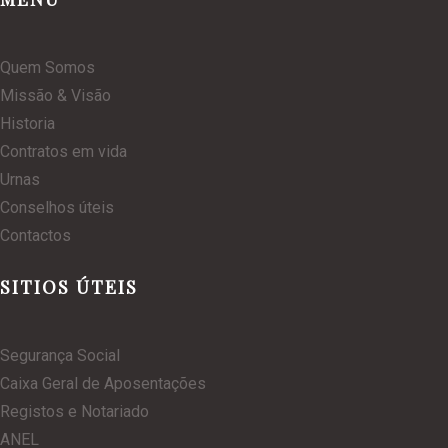
Quem Somos
Missão & Visão
Historia
Contratos em vida
Urnas
Conselhos úteis
Contactos
SITIOS ÚTEIS
Segurança Social
Caixa Geral de Aposentações
Registos e Notariado
ANEL