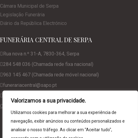
Câmara Municipal de Serpa
Legislação Funerária
Diário da República Electrónico
FUNERÁRIA CENTRAL DE SERPA
Rua nova n.º 31-A, 7830-364, Serpa
284 548 036 (Chamada rede fixa nacional)
963 145 467 (Chamada rede móvel nacional)
funerariacentral@sapo.pt
geral@funerariacentralserpa.com
Valorizamos a sua privacidade.
Consulte a nossa Política de Privacidade
Utilizamos cookies para melhorar a sua experiência de
navegação, exibir anúncios ou conteúdos personalizados e
analisar o nosso tráfego. Ao clicar em "Aceitar tudo",