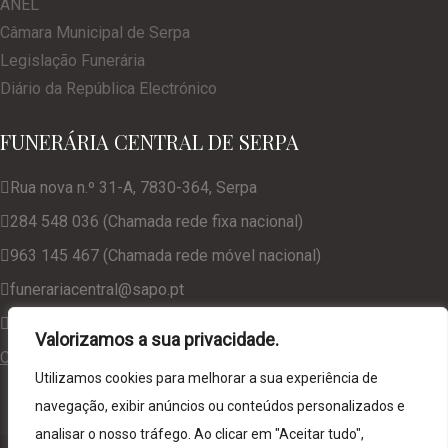
ANEL
Câmara Municipal de Serpa
Legislação Funerária
Diário da República Electrónico
FUNERÁRIA CENTRAL DE SERPA
Rua nova n.º 31-A, 7830-364, Serpa
284 548 036 (Chamada rede fixa nacional)
963 145 467 (Chamada rede móvel nacional)
funerariacentral@sapo.pt
geral@funerariacentralserpa.com
Valorizamos a sua privacidade.
Consulte a nossa Política de Privacidade
Utilizamos cookies para melhorar a sua experiência de
navegação, exibir anúncios ou conteúdos personalizados e
analisar o nosso tráfego. Ao clicar em "Aceitar tudo",