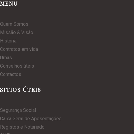
MENU
Quem Somos
Missão & Visão
Historia
Contratos em vida
Urnas
Conselhos úteis
Contactos
SITIOS ÚTEIS
Segurança Social
Caixa Geral de Aposentações
Registos e Notariado