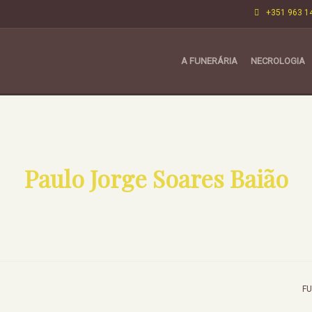
+351 963 1
A FUNERÁRIA
NECROLOGIA
Paulo Jorge Soares Baião
FU