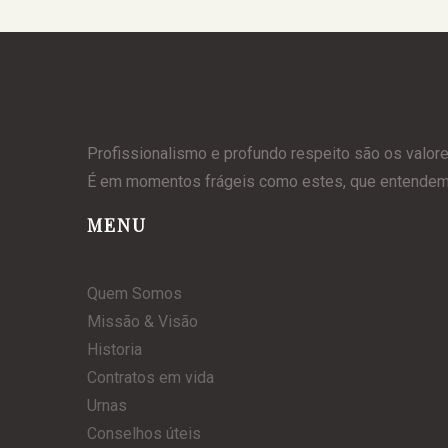
Profissionalismo e profundo respeito são os valor
É em momentos frágeis como estes, que entendemos
MENU
Quem Somos
Missão & Visão
Historia
Contratos em vida
Urnas
Conselhos úteis