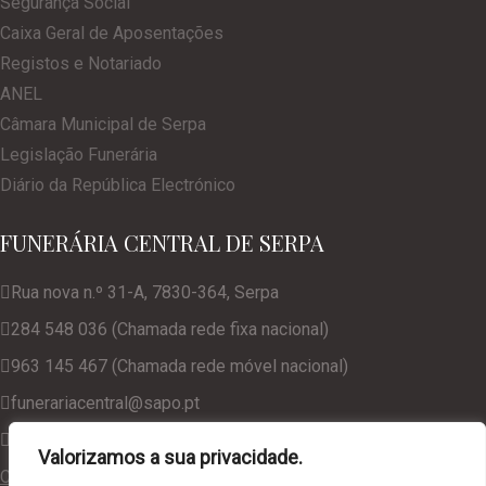
Segurança Social
Caixa Geral de Aposentações
Registos e Notariado
ANEL
Câmara Municipal de Serpa
Legislação Funerária
Diário da República Electrónico
FUNERÁRIA CENTRAL DE SERPA
Rua nova n.º 31-A, 7830-364, Serpa
284 548 036 (Chamada rede fixa nacional)
963 145 467 (Chamada rede móvel nacional)
funerariacentral@sapo.pt
geral@funerariacentralserpa.com
Valorizamos a sua privacidade.
Consulte a nossa Política de Privacidade