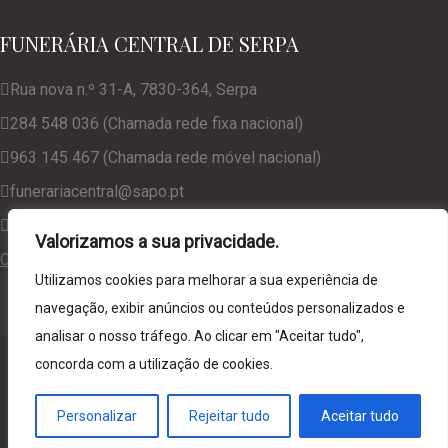
FUNERÁRIA CENTRAL DE SERPA
Rua nova n.º 31-A, 7830-364, Serpa
284 548 036 (Chamada rede fixa nacional)
963 145 467 (Chamada rede móvel nacional)
funerariacentral@sapo.pt
geral@funerariacentralserpa.com
Valorizamos a sua privacidade.
Consulte a nossa Política de Privacidade
Utilizamos cookies para melhorar a sua experiência de
navegação, exibir anúncios ou conteúdos personalizados e
analisar o nosso tráfego. Ao clicar em "Aceitar tudo",
© 2024. Funerária Central de Serpa, desenvolvido por
NCC
concorda com a utilização de cookies.
Web Solutions
Personalizar
Rejeitar tudo
Aceitar tudo