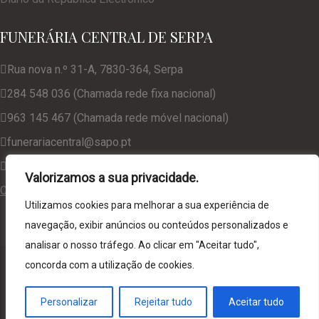
FUNERÁRIA CENTRAL DE SERPA
Rua nova n.º 31-A, 7830-364, Serpa
284 548 036 (Chamada rede fixa nacional)
963 145 467 (Chamada rede móvel nacional)
funerariacentral@sapo.pt
geral@funerariacentralserpa.com
Valorizamos a sua privacidade.
Consulte a nossa Política de Privacidade
Utilizamos cookies para melhorar a sua experiência de
navegação, exibir anúncios ou conteúdos personalizados e
analisar o nosso tráfego. Ao clicar em "Aceitar tudo",
© 2024. Funerária Central de Serpa, desenvolvido por
NCC
concorda com a utilização de cookies.
Web Solutions
Personalizar
Rejeitar tudo
Aceitar tudo