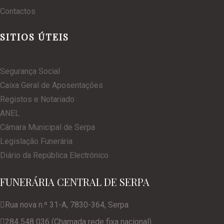
Contactos
SITIOS ÚTEIS
Segurança Social
Caixa Geral de Aposentações
Registos e Notariado
ANEL
Câmara Municipal de Serpa
Legislação Funerária
Diário da República Electrónico
FUNERÁRIA CENTRAL DE SERPA
Rua nova n.º 31-A, 7830-364, Serpa
284 548 036 (Chamada rede fixa nacional)